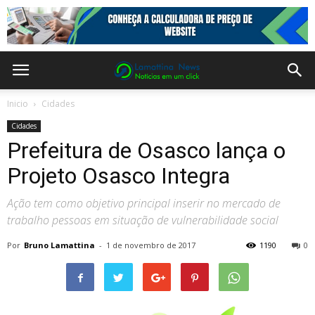
Inicio
Cidades
Cidades
Prefeitura de Osasco lança o
Projeto Osasco Integra
Ação tem como objetivo principal inserir no mercado de
trabalho pessoas em situação de vulnerabilidade social
Por
Bruno Lamattina
-
1 de novembro de 2017
1190
0