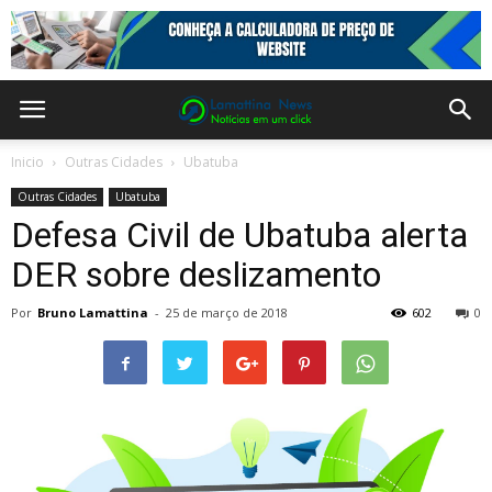
Inicio
Outras Cidades
Ubatuba
Outras Cidades
Ubatuba
Defesa Civil de Ubatuba alerta
DER sobre deslizamento
Por
Bruno Lamattina
-
25 de março de 2018
602
0