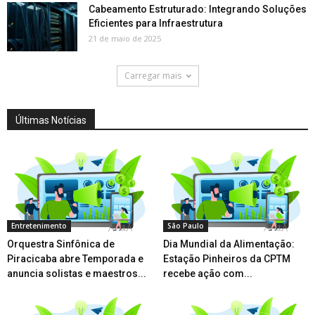
Cabeamento Estruturado: Integrando Soluções
Eficientes para Infraestrutura
21 de maio de 2025
Carregar mais
Últimas Notícias
Entretenimento
São Paulo
Orquestra Sinfônica de
Dia Mundial da Alimentação:
Piracicaba abre Temporada e
Estação Pinheiros da CPTM
anuncia solistas e maestros...
recebe ação com...