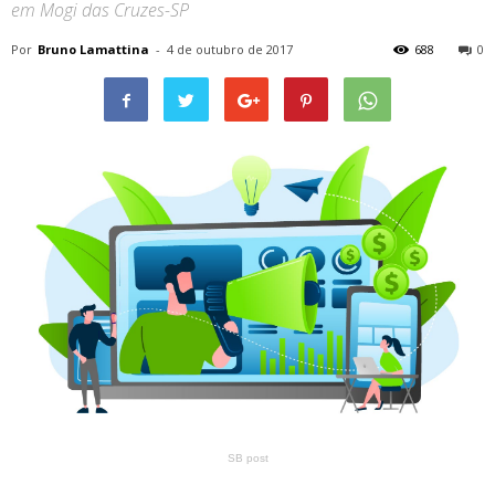
em Mogi das Cruzes-SP
Por
Bruno Lamattina
-
4 de outubro de 2017
688
0
SB post