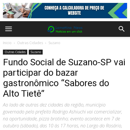
Inicio
Outras Cidades
Suzano
Outras Cidades
Suzano
Fundo Social de Suzano-SP vai
participar do bazar
gastronômico “Sabores do
Alto Tietê”
Ao lado de outras dez cidades da região, município
governado pelo prefeito Rodrigo Ashiuchi vai comercializar,
na oportunidade, pizza brotinho; evento acontece em 7 de
outubro (sábado), das 10 às 17 horas, no Largo do Rosário,