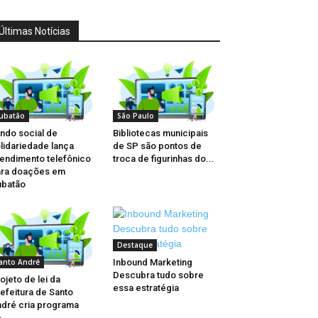
Últimas Notícias
ubatão
São Paulo
ndo social de
Bibliotecas municipais
lidariedade lança
de SP são pontos de
endimento telefônico
troca de figurinhas do...
ara doações em
ubatão
Destaque
Inbound Marketing
anto André
Descubra tudo sobre
ojeto de lei da
essa estratégia
efeitura de Santo
dré cria programa
...