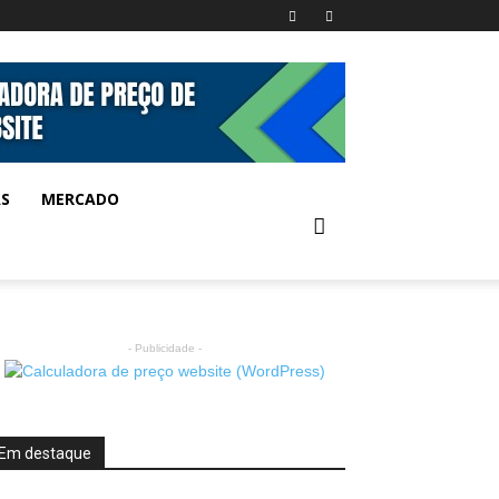
AS
MERCADO
- Publicidade -
Em destaque