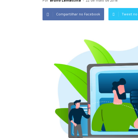
Por
Bruno Lamattina
-
22 de maio de 2018
Compartilhar no Facebook
Tweet no 