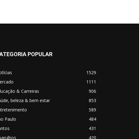
ATEGORIA POPULAR
tícias
1529
ercado
1111
ucação & Carreiras
906
úde, beleza & bem estar
853
ntretenimento
589
ão Paulo
484
antos
431
uarulhos
420