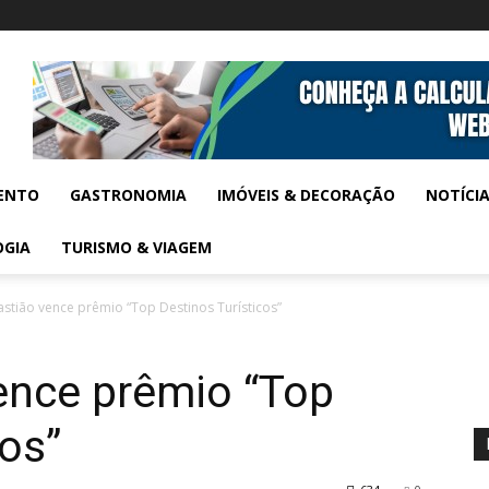
ENTO
GASTRONOMIA
IMÓVEIS & DECORAÇÃO
NOTÍCI
OGIA
TURISMO & VIAGEM
stião vence prêmio “Top Destinos Turísticos”
ence prêmio “Top
cos”