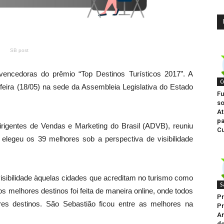
SB post
encedoras do prêmio “Top Destinos Turísticos 2017”. A
C
-feira (18/05) na sede da Assembleia Legislativa do Estado
Fu
so
At
p
rigentes de Vendas e Marketing do Brasil (ADVB), reuniu
C
elegeu os 39 melhores sob a perspectiva de visibilidade
visibilidade àquelas cidades que acreditam no turismo como
S
s melhores destinos foi feita de maneira online, onde todos
Pr
es destinos. São Sebastião ficou entre as melhores na
Pr
An
de