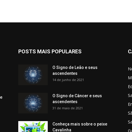
POSTS MAIS POPULARES
C
O Signo de Leão e seus
No
ascendentes
M
14 de junho de 2021
Ed
Sa
O Signo de Câncer e seus
 e
ascendentes
E
31 de maio de 2021
S
S
Conheça mais sobre o peixe
Cavalinha
G