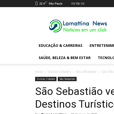
C
22.4
05/ 08/ 26
São Paulo
Lamattina
Digital
News
EDUCAÇÃO & CARREIRAS
ENTRETENIM
SAÚDE, BELEZA & BEM ESTAR
TECNOL
Inicio
Outras Cidades
São Sebastião
São Seba
Outras Cidades
São Sebastião
São Sebastião v
Destinos Turísti