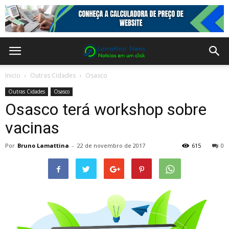
Inicio
Outras Cidades
Osasco
Outras Cidades
Osasco
Osasco terá workshop sobre
vacinas
Por
Bruno Lamattina
-
22 de novembro de 2017
615
0