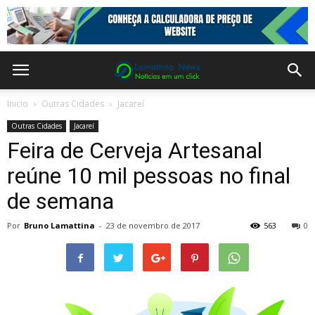
Inicio
Outras Cidades
Jacareí
Outras Cidades
Jacareí
Feira de Cerveja Artesanal
reúne 10 mil pessoas no final
de semana
Por
Bruno Lamattina
-
23 de novembro de 2017
563
0