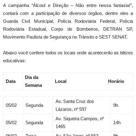
A campanha “Álcool e Direção – Não entre nessa fantasia!”,
contará com a participação de diversos órgãos, dentre eles a
Guarda Civil Municipal, Polícia Rodoviária Federal, Polícia
Rodoviária Estadual, Corpo de Bombeiros, DETRAN SP,
Movimento Paulista de Segurança no Trânsito e SEST SENAT.
Abaixo você confere todos os locais onde acontecerão as blitzes
educativas:
Dia da
Data
Local
Horário
Semana
Av. Santa Cruz dos
05/02
Segunda
9h
Lázaros, nº 597
Av. Siqueira Campos, nº
05/02
Segunda
14h
1465
06/02
Terça
Av. São Jorge, nº 553
9h