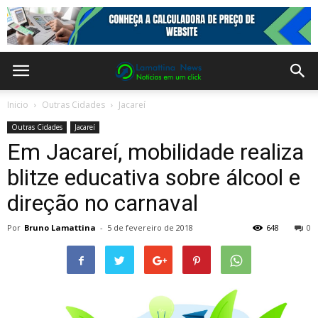
Inicio
Outras Cidades
Jacareí
Outras Cidades
Jacareí
Em Jacareí, mobilidade realiza
blitze educativa sobre álcool e
direção no carnaval
Por
Bruno Lamattina
-
5 de fevereiro de 2018
648
0