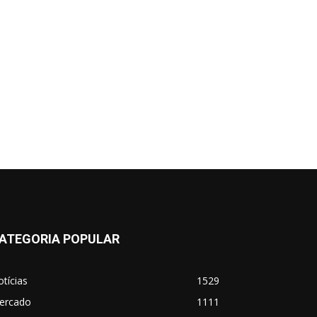
ATEGORIA POPULAR
tícias
1529
ercado
1111