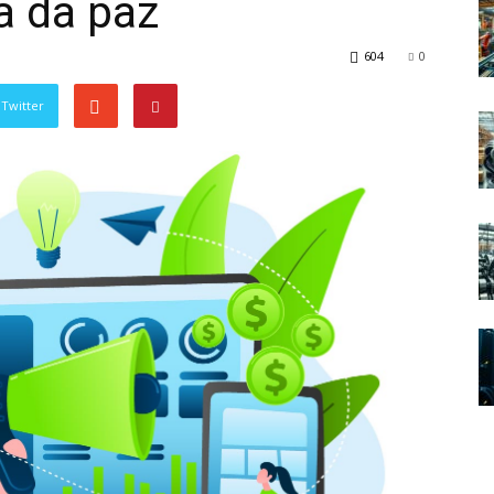
a da paz
604
0
Twitter