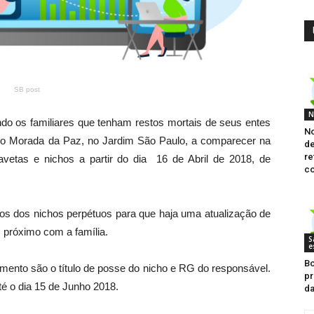
SB post
N
ndo os familiares que tenham restos mortais de seus entes
No
io Morada da Paz, no Jardim São Paulo, a comparecer na
de
re
vetas e nichos a partir do dia 16 de Abril de 2018, de
c
rios dos nichos perpétuos para que haja uma atualização de
próximo com a família.
S
e
Bo
ento são o título de posse do nicho e RG do responsável.
pr
té o dia 15 de Junho 2018.
d