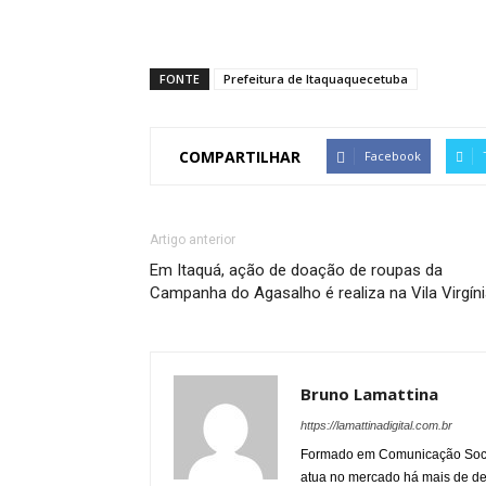
FONTE
Prefeitura de Itaquaquecetuba
COMPARTILHAR
Facebook
Artigo anterior
Em Itaquá, ação de doação de roupas da
Campanha do Agasalho é realiza na Vila Virgín
Bruno Lamattina
https://lamattinadigital.com.br
Formado em Comunicação Socia
atua no mercado há mais de d