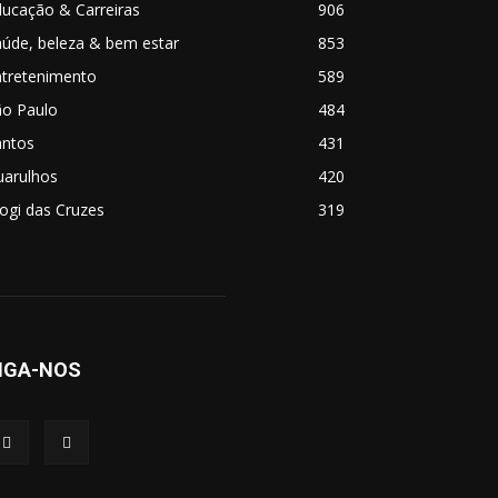
ucação & Carreiras
906
úde, beleza & bem estar
853
ntretenimento
589
ão Paulo
484
antos
431
uarulhos
420
ogi das Cruzes
319
IGA-NOS