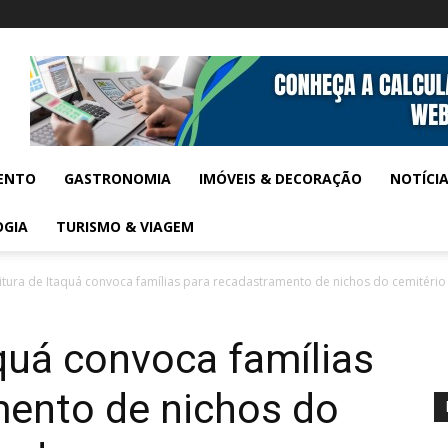
ENTO
GASTRONOMIA
IMÓVEIS & DECORAÇÃO
NOTÍCI
OGIA
TURISMO & VIAGEM
itura de Itaquá convoca famílias para recadastramento de nichos do cemitério
aquá convoca famílias
mento de nichos do