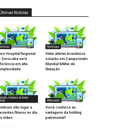
Últimas Notícias
otícias
Notícias
vo Hospital Regional
Vinte atletas brasileiros
 Sorocaba será
estarão em Campeonato
ferência em alta
Mundial Militar de
omplexidade
Natação
aúde, beleza & bem
star
Mercado
mbons dão lugar a
Você conhece as
esentes fitness no dia
vantagens da holding
as mães
patrimonial?