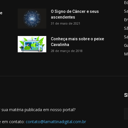
Ed
Sa
O Signo de Câncer e seus
 e
ascendentes
E
31 de maio de 2021
S
S
Conheça mais sobre o peixe
Cavalinha
G
28 de março de 2018
M
S
 sua matéria publicada em nosso portal?
e em contato:
contato@lamattinadigital.com.br