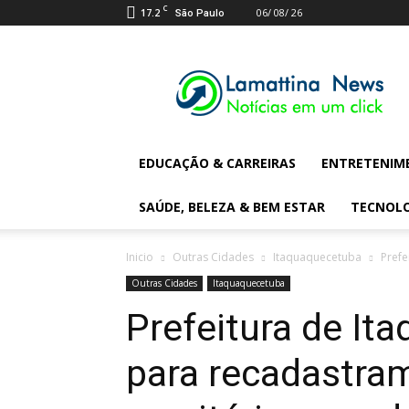
C
17.2
06/ 08/ 26
São Paulo
Lamattina
Digital
News
EDUCAÇÃO & CARREIRAS
ENTRETENIM
SAÚDE, BELEZA & BEM ESTAR
TECNOL
Inicio
Outras Cidades
Itaquaquecetuba
Prefe
Outras Cidades
Itaquaquecetuba
Prefeitura de It
para recadastra