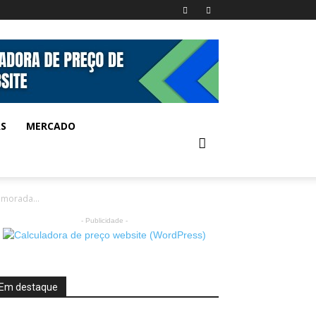
AS
MERCADO
 morada...
- Publicidade -
Em destaque