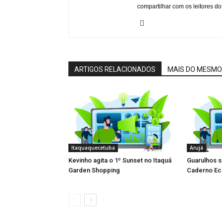
compartilhar com os leitores do
ARTIGOS RELACIONADOS
MAIS DO MESMO
Itaquaquecetuba
Arujá
Kevinho agita o 1º Sunset no Itaquá
Guarulhos 
Garden Shopping
Caderno Ec