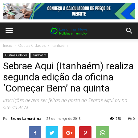
Inicio
Outras Cidades
Itanhaém
Outras Cidades
Itanhaém
Sebrae Aqui (Itanhaém) realiza
segunda edição da oficina
‘Começar Bem’ na quinta
Inscrições devem ser feitas no posto do Sebrae Aqui ou no
site da ACAI
Por
Bruno Lamattina
-
26 de março de 2018
768
0