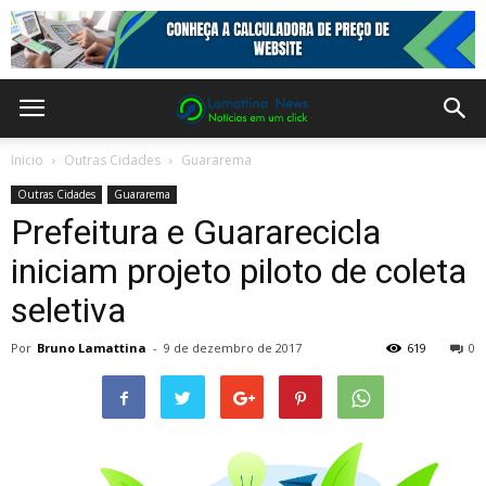
Inicio
Outras Cidades
Guararema
Outras Cidades
Guararema
Prefeitura e Guararecicla
iniciam projeto piloto de coleta
seletiva
Por
Bruno Lamattina
-
9 de dezembro de 2017
619
0