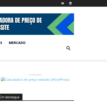
AS
MERCADO
- Publicidade -
Em destaque