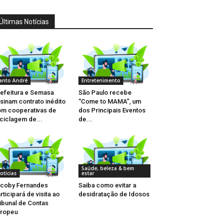
Últimas Notícias
anto André
Entretenimento
efeitura e Semasa
São Paulo recebe
sinam contrato inédito
“Come to MAMA”, um
m cooperativas de
dos Principais Eventos
ciclagem de...
de...
Saúde, beleza & bem
otícias
estar
coby Fernandes
Saiba como evitar a
rticipará de visita ao
desidratação de Idosos
ibunal de Contas
uropeu