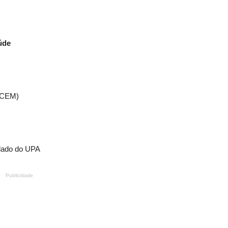
úde
 (CEM)
 lado do UPA
Publicidade