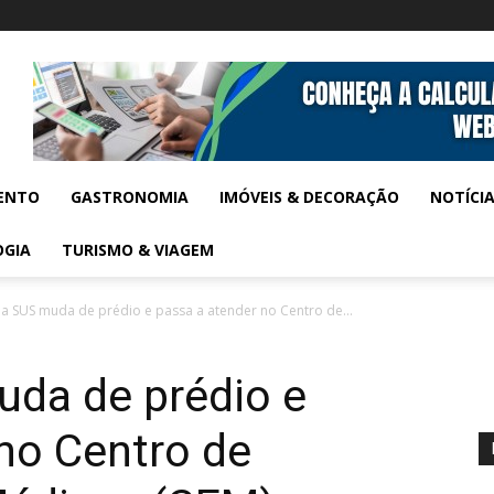
ENTO
GASTRONOMIA
IMÓVEIS & DECORAÇÃO
NOTÍCI
OGIA
TURISMO & VIAGEM
a SUS muda de prédio e passa a atender no Centro de...
uda de prédio e
no Centro de