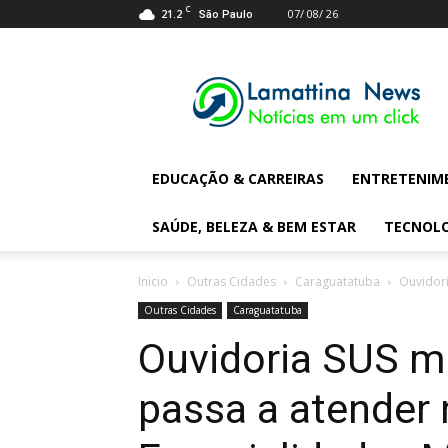
C
21.2
07/ 08/ 26
São Paulo
Lamattina
Digital
News
EDUCAÇÃO & CARREIRAS
ENTRETENIM
SAÚDE, BELEZA & BEM ESTAR
TECNOL
Inicio
Outras Cidades
Caraguatatuba
Ouvidori
Outras Cidades
Caraguatatuba
Ouvidoria SUS m
passa a atender 