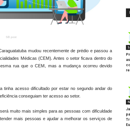
SB post
S
Caraguatatuba mudou recentemente de prédio e passou a
Pr
cialidades Médicas (CEM). Antes o setor ficava dentro do
as
co
a mesma rua que o CEM, mas a mudança ocorreu devido
re
a tinha acesso dificultado por estar no segundo andar do
ficiência conseguiam ter acesso ao setor.
N
Ja
será muito mais simples para as pessoas com dificuldade
pa
nder mais pessoas e ajudar a melhorar os serviços de
Tr
E