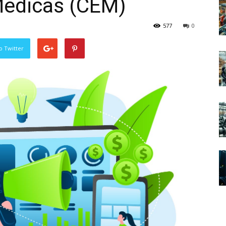
Médicas (CEM)
577
0
o Twitter