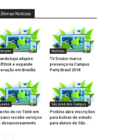
Últimas Notícias
ercado
Notícias
ardeAqui adquire
TV Doutor marca
lfStok e expande
presença na Campus
eração em Brasília
Party Brasil 2018
uzano
São José dos Campos
echo do rio Tietê em
Probiss abre inscrições
zano recebe serviços
para bolsas de estudo
e desassoreamento
para alunos de São...