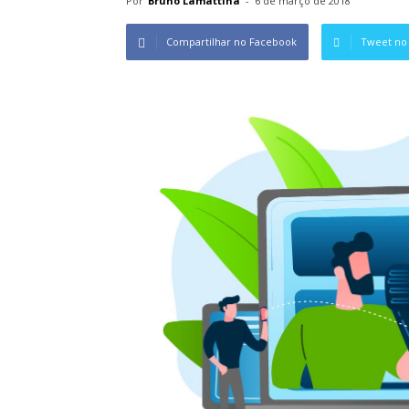
Por
Bruno Lamattina
-
6 de março de 2018
Compartilhar no Facebook
Tweet no 