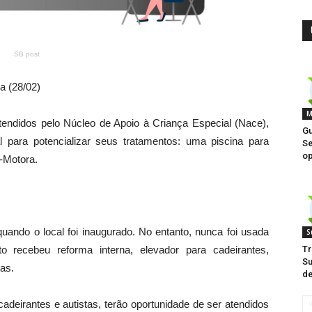
SB post
a (28/02)
M
tendidos pelo Núcleo de Apoio à Criança Especial (Nace),
Gu
 para potencializar seus tratamentos: uma piscina para
Se
op
o-Motora.
quando o local foi inaugurado. No entanto, nunca foi usada
S
to recebeu reforma interna, elevador para cadeirantes,
Tr
Su
as.
d
adeirantes e autistas, terão oportunidade de ser atendidos