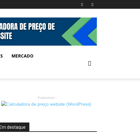
AS
MERCADO
- Publicidade -
Em destaque