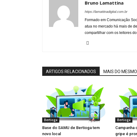
Bruno Lamattina
https://lamattinadigital.com.br
Formado em Comunicação Socia
atua no mercado há mais de d
compartilhar com os leitores do
ARTIGOS RELACIONADOS
MAIS DO MESMO
Bertioga
Bertioga
Base do SAMU de Bertioga tem
Campanha d
novo local
gripe é pro