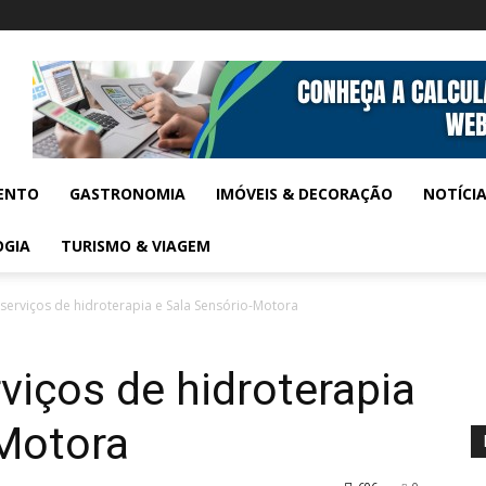
ENTO
GASTRONOMIA
IMÓVEIS & DECORAÇÃO
NOTÍCI
OGIA
TURISMO & VIAGEM
serviços de hidroterapia e Sala Sensório-Motora
viços de hidroterapia
-Motora