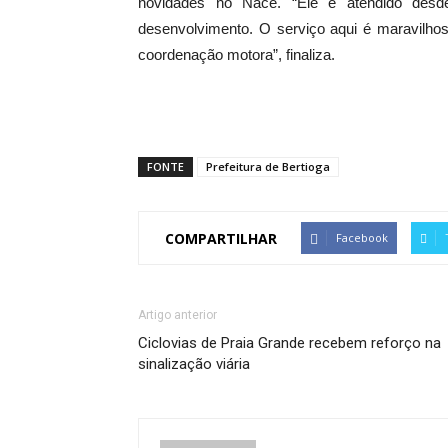
novidades no Nace. “Ele é atendido desd
desenvolvimento. O serviço aqui é maravilhos
coordenação motora”, finaliza.
FONTE
Prefeitura de Bertioga
COMPARTILHAR
Facebook
Artigo anterior
Ciclovias de Praia Grande recebem reforço na
sinalização viária