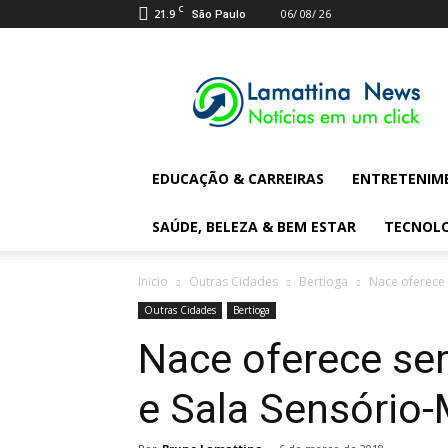
C
21.9
06/ 08/ 26
São Paulo
Lamattina
Digital
News
EDUCAÇÃO & CARREIRAS
ENTRETENIM
SAÚDE, BELEZA & BEM ESTAR
TECNOL
Inicio
Outras Cidades
Bertioga
Nace oferece 
Outras Cidades
Bertioga
Nace oferece ser
e Sala Sensório