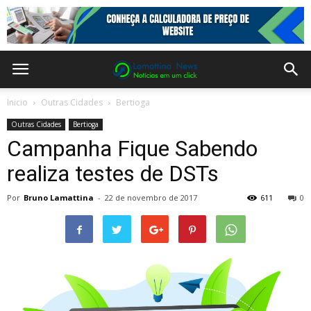
Inicio
Outras Cidades
Bertioga
Outras Cidades
Bertioga
Campanha Fique Sabendo
realiza testes de DSTs
Por
Bruno Lamattina
-
22 de novembro de 2017
611
0