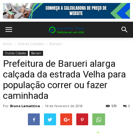
Inicio
Outras Cidades
Barueri
Outras Cidades
Barueri
Prefeitura de Barueri alarga
calçada da estrada Velha para
população correr ou fazer
caminhada
Por
Bruno Lamattina
-
14 de fevereiro de 2018
570
0