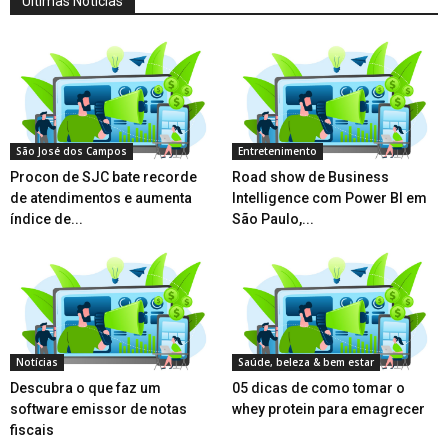
Últimas Notícias
São José dos Campos
Entretenimento
Procon de SJC bate recorde
Road show de Business
de atendimentos e aumenta
Intelligence com Power BI em
índice de...
São Paulo,...
Notícias
Saúde, beleza & bem estar
Descubra o que faz um
05 dicas de como tomar o
software emissor de notas
whey protein para emagrecer
fiscais