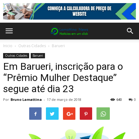
Inicio
Outras Cidades
Barueri
Outras Cidades
Barueri
Em Barueri, inscrição para o
“Prêmio Mulher Destaque”
segue até dia 23
Por
Bruno Lamattina
-
17 de março de 2018
640
0