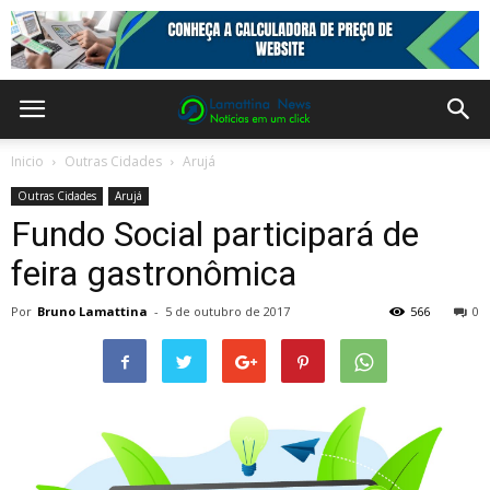
Inicio
Outras Cidades
Arujá
Outras Cidades
Arujá
Fundo Social participará de
feira gastronômica
Por
Bruno Lamattina
-
5 de outubro de 2017
566
0