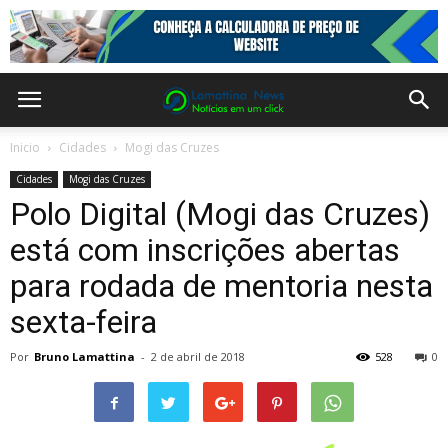
Inicio
Cidades
Mogi das Cruzes
Cidades
Mogi das Cruzes
Polo Digital (Mogi das Cruzes)
está com inscrições abertas
para rodada de mentoria nesta
sexta-feira
Por
Bruno Lamattina
-
2 de abril de 2018
528
0