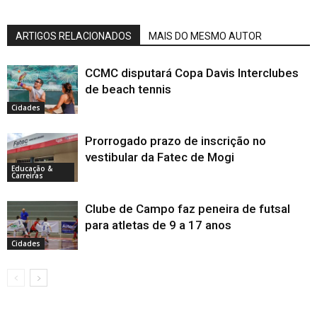
ARTIGOS RELACIONADOS
MAIS DO MESMO AUTOR
CCMC disputará Copa Davis Interclubes
de beach tennis
Cidades
Prorrogado prazo de inscrição no
vestibular da Fatec de Mogi
Educação &
Carreiras
Clube de Campo faz peneira de futsal
para atletas de 9 a 17 anos
Cidades