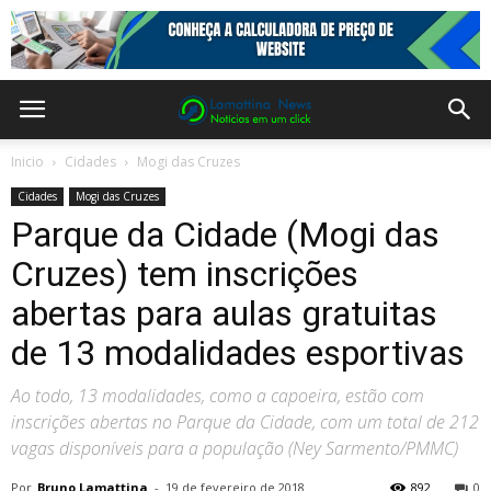
Inicio
Cidades
Mogi das Cruzes
Cidades
Mogi das Cruzes
Parque da Cidade (Mogi das
Cruzes) tem inscrições
abertas para aulas gratuitas
de 13 modalidades esportivas
Ao todo, 13 modalidades, como a capoeira, estão com
inscrições abertas no Parque da Cidade, com um total de 212
vagas disponíveis para a população (Ney Sarmento/PMMC)
Por
Bruno Lamattina
-
19 de fevereiro de 2018
892
0