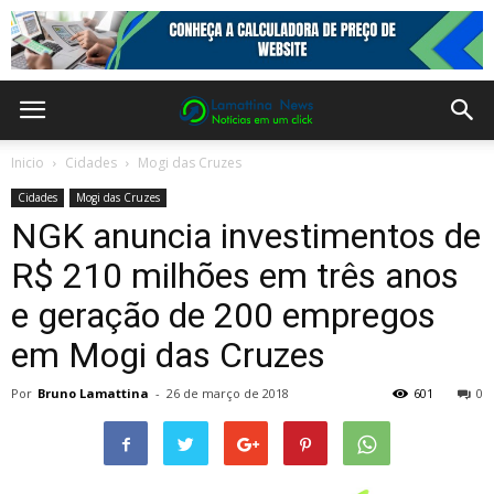
Inicio
Cidades
Mogi das Cruzes
Cidades
Mogi das Cruzes
NGK anuncia investimentos de
R$ 210 milhões em três anos
e geração de 200 empregos
em Mogi das Cruzes
Por
Bruno Lamattina
-
26 de março de 2018
601
0