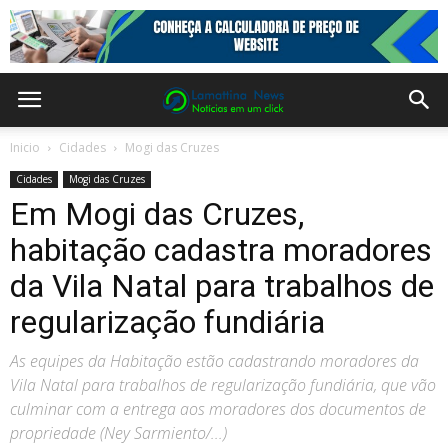
Inicio
Cidades
Mogi das Cruzes
Cidades
Mogi das Cruzes
Em Mogi das Cruzes,
habitação cadastra moradores
da Vila Natal para trabalhos de
regularização fundiária
As equipes da Habitação estão cadastrando moradores da
Vila Natal para trabalhos de regularização fundiária, que vão
culminar com a entrega aos moradores dos documentos de
propriedade (Ney Sarmiento/...)