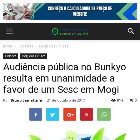
Inicio
Cidades
Mogi das Cruzes
Cidades
Mogi das Cruzes
Audiência pública no Bunkyo
resulta em unanimidade a
favor de um Sesc em Mogi
Por
Bruno Lamattina
-
21 de outubro de 2017
814
0