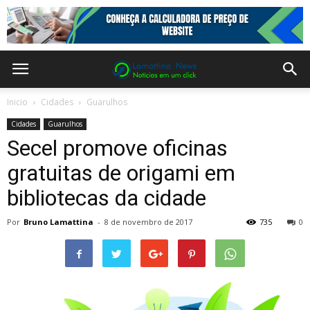
Inicio
Cidades
Guarulhos
Cidades
Guarulhos
Secel promove oficinas
gratuitas de origami em
bibliotecas da cidade
Por
Bruno Lamattina
-
8 de novembro de 2017
735
0