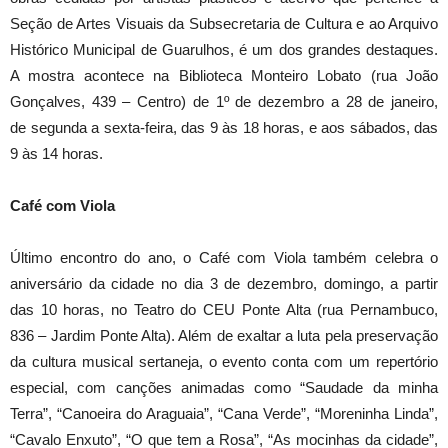
Seção de Artes Visuais da Subsecretaria de Cultura e ao Arquivo
Histórico Municipal de Guarulhos, é um dos grandes destaques.
A mostra acontece na Biblioteca Monteiro Lobato (rua João
Gonçalves, 439 – Centro) de 1º de dezembro a
28 de janeiro
,
de
segunda
a
sexta
-feira, das 9 às 18 horas, e aos sábados, das
9 às 14 horas.
Café com Viola
Último encontro do ano, o Café com Viola também celebra o
aniversário da cidade no dia
3 de dezembro
,
domingo
, a partir
das 10 horas, no Teatro do CEU Ponte Alta (rua Pernambuco,
836 – Jardim Ponte Alta). Além de exaltar a luta pela preservação
da cultura musical sertaneja, o evento conta com um repertório
especial, com canções animadas como “Saudade da minha
Terra”, “Canoeira do Araguaia”, “Cana Verde”, “Moreninha Linda”,
“Cavalo Enxuto”, “O que tem a Rosa”, “As mocinhas da cidade”,