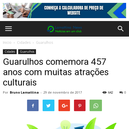
Inicio
Cidades
Guarulhos
Cidades
Guarulhos
Guarulhos comemora 457
anos com muitas atrações
culturais
Por
Bruno Lamattina
-
29 de novembro de 2017
642
0