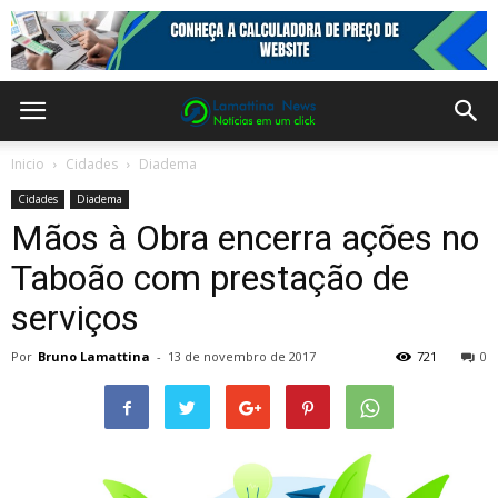
Inicio
Cidades
Diadema
Cidades
Diadema
Mãos à Obra encerra ações no
Taboão com prestação de
serviços
Por
Bruno Lamattina
-
13 de novembro de 2017
721
0