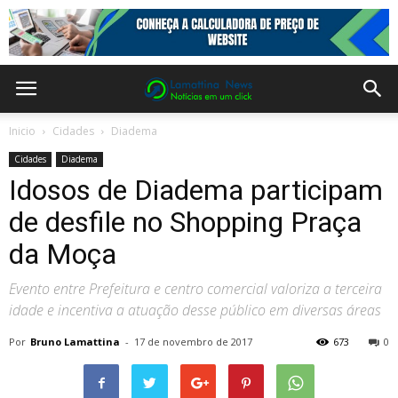
Inicio
Cidades
Diadema
Cidades
Diadema
Idosos de Diadema participam
de desfile no Shopping Praça
da Moça
Evento entre Prefeitura e centro comercial valoriza a terceira
idade e incentiva a atuação desse público em diversas áreas
Por
Bruno Lamattina
-
17 de novembro de 2017
673
0