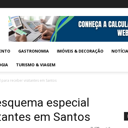
ENTO
GASTRONOMIA
IMÓVEIS & DECORAÇÃO
NOTÍCI
OGIA
TURISMO & VIAGEM
 para receber visitantes em Santos
esquema especial
itantes em Santos