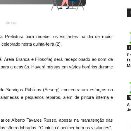
SB post
 Prefeitura para receber os visitantes no dia de maior
elebrado nesta quinta-feira (2).
S
Pr
, Areia Branca e Filosofia) será recepcionado ao som de
fa
M
o para a ocasião. Haverá missas em vários horários durante
de Serviços Públicos (Seserp) concentraram esforços na
s alamedas e pequenos reparos, além de pintura interna e
N
A 
Jo
arlos Alberto Tavares Russo, apesar na manutenção das
os são redobrados. “O intuito é acolher bem os visitantes”.