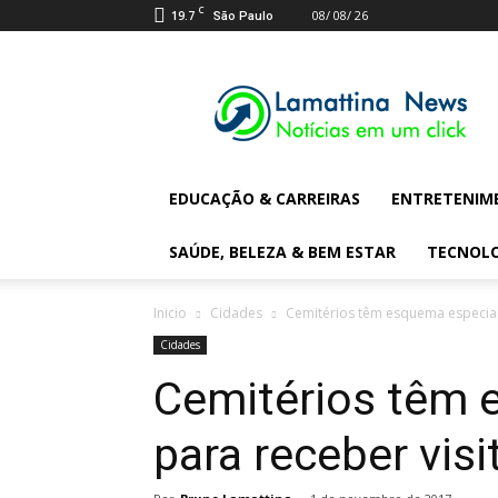
C
19.7
08/ 08/ 26
São Paulo
Lamattina
Digital
News
EDUCAÇÃO & CARREIRAS
ENTRETENIM
SAÚDE, BELEZA & BEM ESTAR
TECNOL
Inicio
Cidades
Cemitérios têm esquema especial
Cidades
Cemitérios têm 
para receber vis