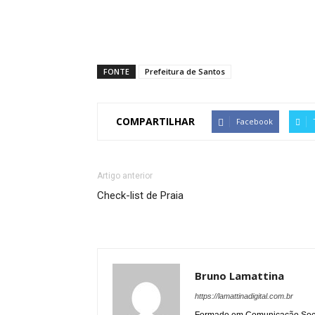
FONTE
Prefeitura de Santos
COMPARTILHAR
Facebook
Artigo anterior
Check-list de Praia
Bruno Lamattina
https://lamattinadigital.com.br
Formado em Comunicação Socia