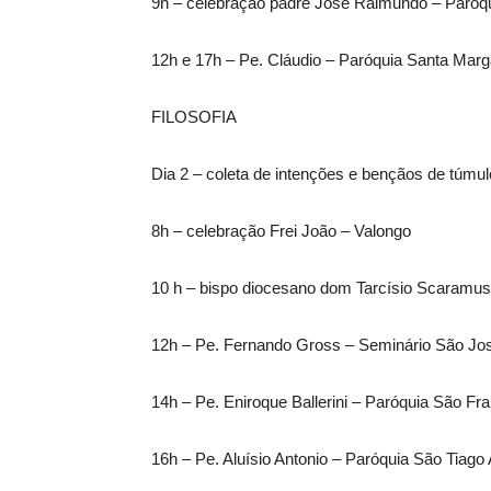
9h – celebração padre José Raimundo – Paróq
12h e 17h – Pe. Cláudio – Paróquia Santa Marg
FILOSOFIA
Dia 2 – coleta de intenções e bençãos de túmulo
8h – celebração Frei João – Valongo
10 h – bispo diocesano dom Tarcísio Scaramuss
12h – Pe. Fernando Gross – Seminário São Jo
14h – Pe. Eniroque Ballerini – Paróquia São Fr
16h – Pe. Aluísio Antonio – Paróquia São Tiago