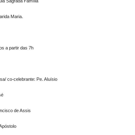
uia Sagrada Família
arida Maria.
s a partir das 7h
a/ co-celebrante: Pe. Aluísio
sé
ancisco de Assis
 Apóstolo