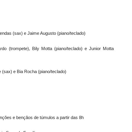
endas (sax) e Jaime Augusto (piano/teclado)
rdo (trompete), Bily Motta (piano/teclado) e Junior Motta
 (sax) e Bia Rocha (piano/teclado)
tenções e bençãos de túmulos a partir das 8h