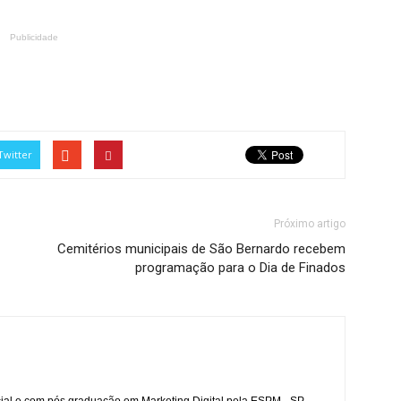
Publicidade
Twitter
Próximo artigo
Cemitérios municipais de São Bernardo recebem
programação para o Dia de Finados
l e com pós graduação em Marketing Digital pela ESPM - SP,