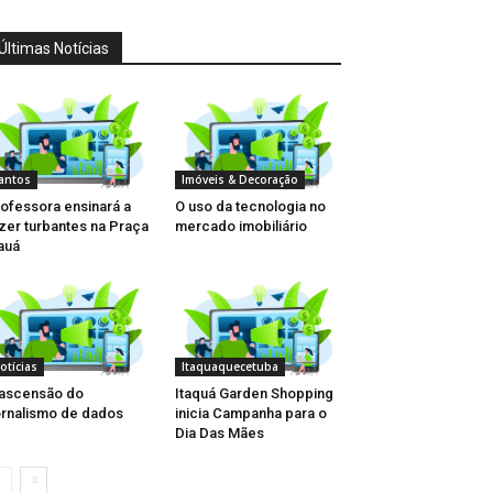
Últimas Notícias
antos
Imóveis & Decoração
ofessora ensinará a
O uso da tecnologia no
zer turbantes na Praça
mercado imobiliário
auá
otícias
Itaquaquecetuba
ascensão do
Itaquá Garden Shopping
rnalismo de dados
inicia Campanha para o
Dia Das Mães