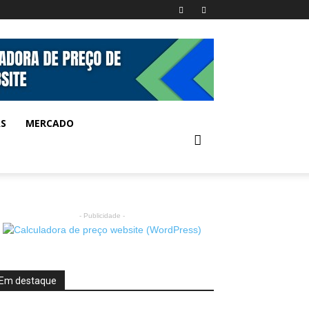
AS
MERCADO
- Publicidade -
Em destaque