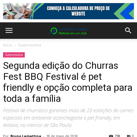
Inicio
Gastronomia
Gastronomia
Segunda edição do Churras
Fest BBQ Festival é pet
friendly e opção completa para
toda a família
Festival de churrasco garantes mais de 20 estações de carnes
especiais em ambiente aconchegante e pet friendly, em
Atibaia, no interior de São Paulo
Por
Bruno Lamattina
-
18 de maio de 2018
738
0