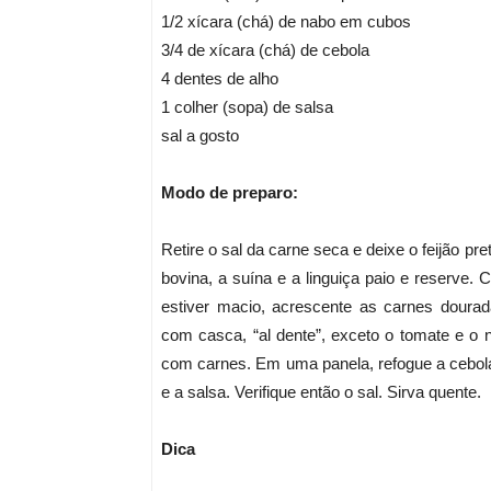
1/2 xícara (chá) de nabo em cubos
3/4 de xícara (chá) de cebola
4 dentes de alho
1 colher (sopa) de salsa
sal a gosto
Modo de preparo:
Retire o sal da carne seca e deixe o feijão p
bovina, a suína e a linguiça paio e reserve.
estiver macio, acrescente as carnes doura
com casca, “al dente”, exceto o tomate e o 
com carnes. Em uma panela, refogue a cebola 
e a salsa. Verifique então o sal. Sirva quente.
Dica