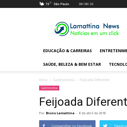
C
19
08/ 08/ 26
São Paulo
Lamattina
Digital
News
EDUCAÇÃO & CARREIRAS
ENTRETENIM
SAÚDE, BELEZA & BEM ESTAR
TECNOL
Inicio
Gastronomia
Feijoada Diferente
Gastronomia
Feijoada Diferen
Por
Bruno Lamattina
-
8 de abril de 2018
Compartilhar no Facebook
Tweet n