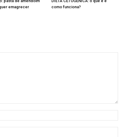
o: pasta de amendoim
DIETA CETOGÊNICA: o que é e
quer emagrecer
como funciona?