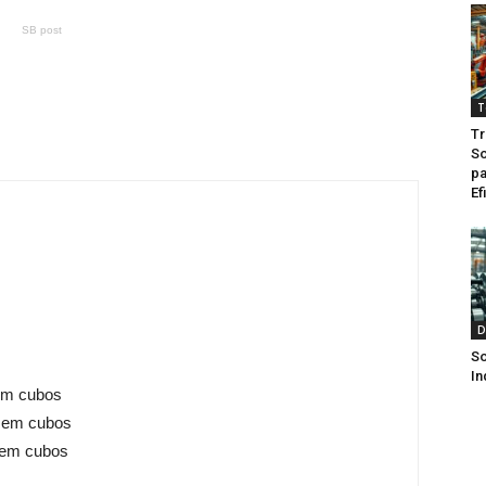
SB post
T
Tr
So
pa
Ef
D
So
In
 em cubos
a em cubos
 em cubos