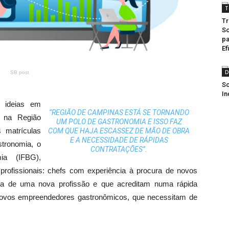
T
Tr
So
pa
Ef
D
SB post
So
In
s ideias em
“REGIÃO DE CAMPINAS ESTÁ SE TORNANDO
 na Região
UM POLO DE GASTRONOMIA E ISSO FAZ
 matrículas
COM QUE HAJA ESCASSEZ DE MÃO DE OBRA
E A NECESSIDADE DE RÁPIDAS
stronomia, o
CONTRATAÇÕES”.
mia (IFBG),
s profissionais: chefs com experiência à procura de novos
ra de uma nova profissão e que acreditam numa rápida
, novos empreendedores gastronômicos, que necessitam de