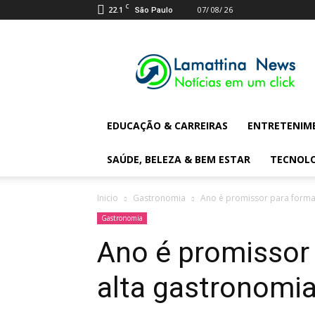
C
22.1
07/ 08/ 26
São Paulo
Lamattina
Digital
News
EDUCAÇÃO & CARREIRAS
ENTRETENIM
SAÚDE, BELEZA & BEM ESTAR
TECNOL
Inicio
Gastronomia
Ano é promissor para forma
Gastronomia
Ano é promissor
alta gastronomia