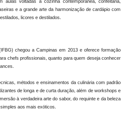
aulas voltadas à cozinha contemporânea, confeitaria,
aseiras e a grande arte da harmonização de cardápio com
tilados, licores e destilados.
ia (IFBG) chegou a Campinas em 2013 e oferece formação
ara chefs profissionais, quanto para quem deseja conhecer
uances.
cnicas, métodos e ensinamentos da culinária com padrão
alizantes de longa e de curta duração, além de workshops e
imersão à verdadeira arte do sabor, do requinte e da beleza
simples aos mais exóticos.