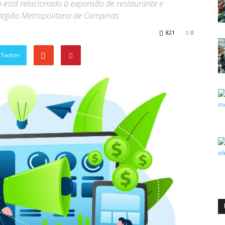
 está relacionado à expansão de restaurante e
egião Metropolitana de Campinas
821
0
Twitter