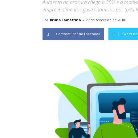
Aumento na procura chega a 30% e o motivo
empreendimentos gastronômicos por toda R
Por
Bruno Lamattina
-
27 de fevereiro de 2018
Compartilhar no Facebook
Tweet no 