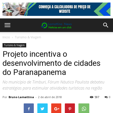
Inicio
Turismo & Viagem
Turismo & Viagem
Projeto incentiva o
desenvolvimento de cidades
do Paranapanema
No município de Timburi, Fórum Náutico Paulista debateu
estratégias para estimular atividades turísticas na região
Por
Bruno Lamattina
-
2 de abril de 2018
597
0