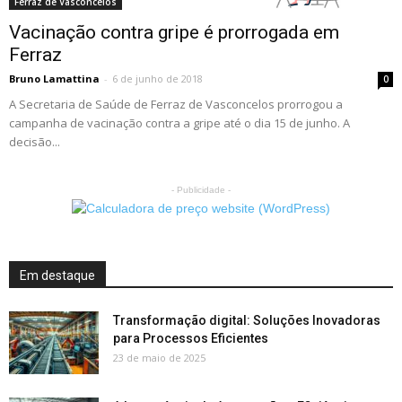
Ferraz de Vasconcelos
Vacinação contra gripe é prorrogada em
Ferraz
Bruno Lamattina
-
6 de junho de 2018
0
A Secretaria de Saúde de Ferraz de Vasconcelos prorrogou a
campanha de vacinação contra a gripe até o dia 15 de junho. A
decisão...
- Publicidade -
Em destaque
Transformação digital: Soluções Inovadoras
para Processos Eficientes
23 de maio de 2025