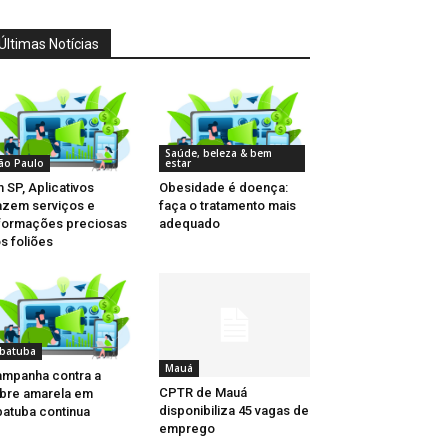
Últimas Notícias
Saúde, beleza & bem
ão Paulo
estar
 SP, Aplicativos
Obesidade é doença:
azem serviços e
faça o tratamento mais
formações preciosas
adequado
s foliões
batuba
Mauá
mpanha contra a
CPTR de Mauá
bre amarela em
disponibiliza 45 vagas de
atuba continua
emprego