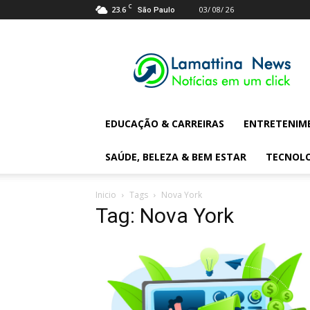
C
23.6
03/ 08/ 26
São Paulo
Lamattina
Digital
News
EDUCAÇÃO & CARREIRAS
ENTRETENIM
SAÚDE, BELEZA & BEM ESTAR
TECNOL
Inicio
Tags
Nova York
Tag: Nova York