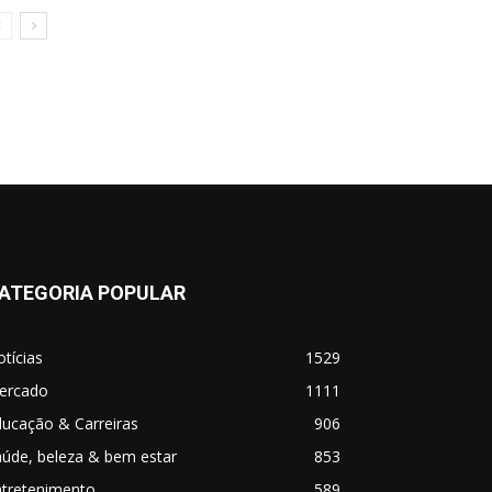
ATEGORIA POPULAR
tícias
1529
ercado
1111
ucação & Carreiras
906
úde, beleza & bem estar
853
ntretenimento
589