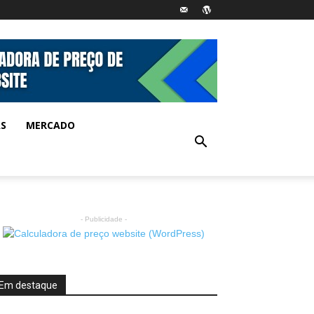
AS
MERCADO
- Publicidade -
Em destaque