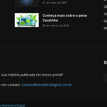
31 de maio de 2021
S
S
Conheça mais sobre o peixe
Cavalinha
G
28 de março de 2018
M
S
 sua matéria publicada em nosso portal?
e em contato:
contato@lamattinadigital.com.br
a Marketing Digital