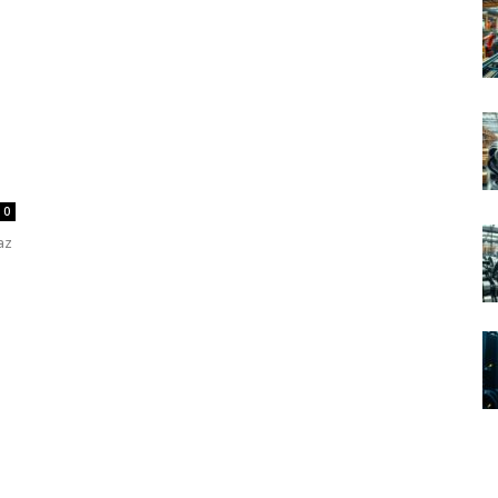
0
az
a