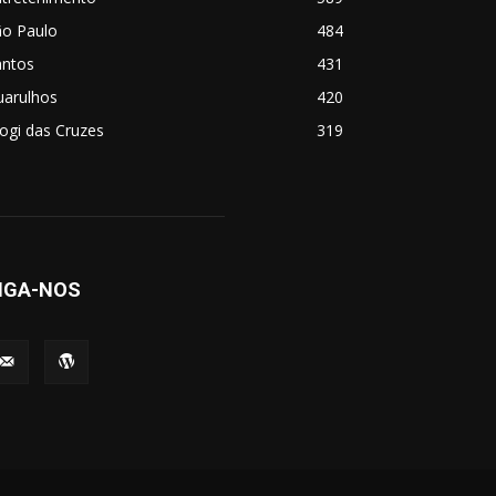
ão Paulo
484
antos
431
uarulhos
420
ogi das Cruzes
319
IGA-NOS