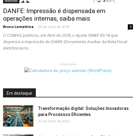
Notícias
DANFE: Impressão é dispensada em
operações internas, saiba mais
Bruno Lamattina
-
29 de maio de 2018
0
O CONFAZ publicou, em Abril de 2018, o Ajuste SINIEF 05/18 que
dispensa a impressão do DANFE (Documento Auxiliar da Nota Fiscal
eletrônica) no...
- Publicidade -
Em destaque
Transformação digital: Soluções Inovadoras
para Processos Eficientes
23 de maio de 2025