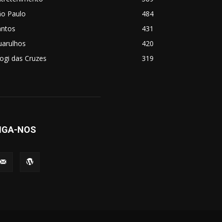
ão Paulo
484
antos
431
uarulhos
420
ogi das Cruzes
319
IGA-NOS