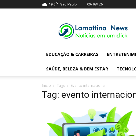
C
19.6
09/ 08/ 26
São Paulo
Lamattina
Digital
News
EDUCAÇÃO & CARREIRAS
ENTRETENIM
SAÚDE, BELEZA & BEM ESTAR
TECNOL
Inicio
Tags
Evento internacional
Tag: evento internacio