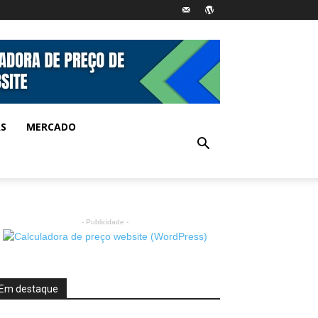
AS
MERCADO
- Publicidade -
Em destaque