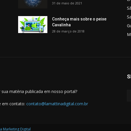
31 de maio de 2021
S
S
Conheça mais sobre o peixe
Cavalinha
G
28 de março de 2018
M
S
 sua matéria publicada em nosso portal?
e em contato:
contato@lamattinadigital.com.br
a Marketing Digital