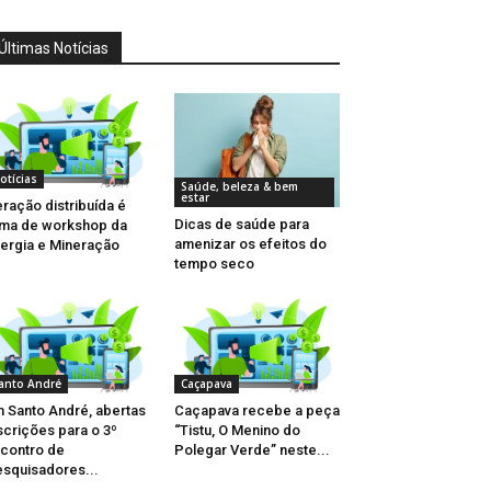
Últimas Notícias
otícias
Saúde, beleza & bem
estar
ração distribuída é
Dicas de saúde para
ma de workshop da
amenizar os efeitos do
ergia e Mineração
tempo seco
anto André
Caçapava
 Santo André, abertas
Caçapava recebe a peça
scrições para o 3º
“Tistu, O Menino do
contro de
Polegar Verde” neste...
squisadores...