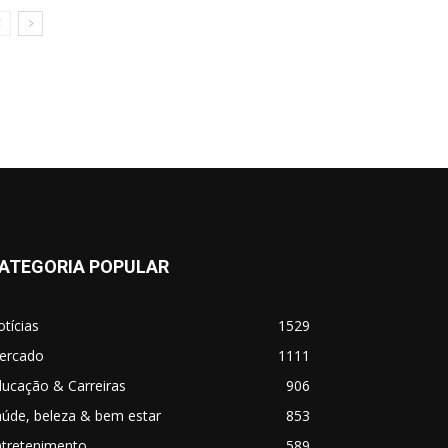
ATEGORIA POPULAR
tícias
1529
ercado
1111
ucação & Carreiras
906
úde, beleza & bem estar
853
ntretenimento
589