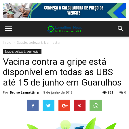
Inicio
Saúde, beleza & bem estar
Saúde, beleza & bem estar
Vacina contra a gripe está
disponível em todas as UBS
até 15 de junho em Guarulhos
Por
Bruno Lamattina
-
8 de junho de 2018
821
0