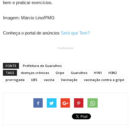
bem e praticar exercícios.
Imagem: Márcio Lino/PMG
Conheça o portal de anúncios
Será que Tem?
Publicidade
FONTE
Prefeitura de Guarulhos
TAGS
doenças crônicas
Gripe
Guarulhos
H1N1
H3N2
prorrogada
UBS
vacina
Vacinação
vacinação contra a gripe