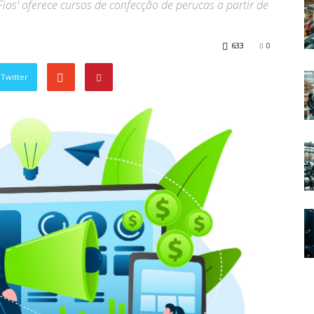
ios' oferece cursos de confecção de perucas a partir de
633
0
Twitter