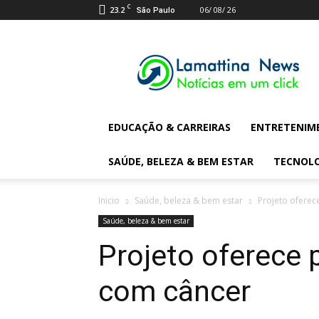
C
23.2
06/ 08/ 26
São Paulo
Lamattina
Digital
News
EDUCAÇÃO & CARREIRAS
ENTRETENIM
SAÚDE, BELEZA & BEM ESTAR
TECNOL
Inicio
Saúde, beleza & bem estar
Projeto oferec
Saúde, beleza & bem estar
Projeto oferece 
com câncer