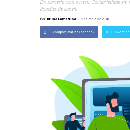
Em parceria com o Icesp, 'Solidariedade em F
doações de cabelo
Por
Bruno Lamattina
-
8 de maio de 2018
Compartilhar no Facebook
Tweet no 