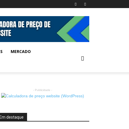
AS
MERCADO
- Publicidade -
Em destaque