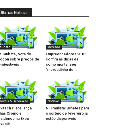
Últimas Notícias
aubaté
Mercado
 Taubaté, Nota do
Empreendedores 2018:
ocon sobre preços de
confira as dicas de
mbustíveis
como montar seu
“mercadinho de...
móveis & Decoração
Notícias
vitech Pisos lança
NF Paulista: Bilhetes para
nhas Cromo e
o sorteio de fevereiro já
sidence na Expo
estão disponíveis
vestir