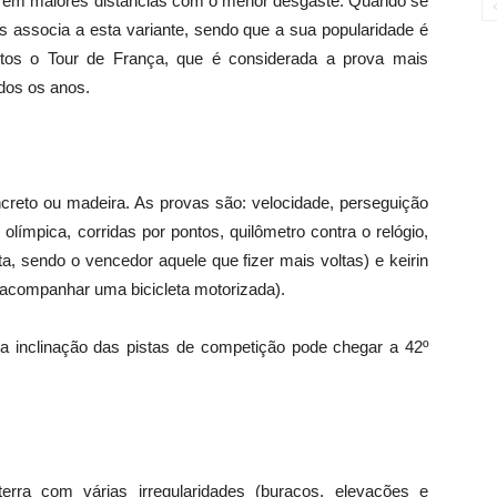
erem maiores distâncias com o menor desgaste. Quando se
s associa a esta variante, sendo que a sua popularidade é
tos o Tour de França, que é considerada a prova mais
odos os anos.
reto ou madeira. As provas são: velocidade, perseguição
 olímpica, corridas por pontos, quilômetro contra o relógio,
a, sendo o vencedor aquele que fizer mais voltas) e keirin
m acompanhar uma bicicleta motorizada).
e a inclinação das pistas de competição pode chegar a 42º
rra com várias irregularidades (buracos, elevações e