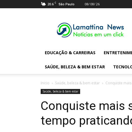
C
20.6
08/ 08/ 26
São Paulo
Lamattina
Digital
News
EDUCAÇÃO & CARREIRAS
ENTRETENIM
SAÚDE, BELEZA & BEM ESTAR
TECNOL
Inicio
Saúde, beleza & bem estar
Conquiste mais
Saúde, beleza & bem estar
Conquiste mais 
tempo praticand