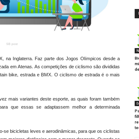
SB post
N
Bi
X, na Inglaterra. Faz parte dos Jogos Olímpicos desde a
mi
izada em Atenas. As competições de ciclismo são divididas
de
ntain bike, estrada e BMX. O ciclismo de estrada é o mais
ez mais variantes deste esporte, as quais foram também
E
s para que essas se adaptassem melhor a determinada
Pa
fi
re
te
-se bicicletas leves e aerodinâmicas, para que os ciclistas