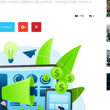
anha muitos adeptos da prática, conheça mais sobre o
775
0
o Twitter