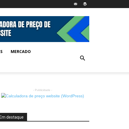
AS
MERCADO
- Publicidade -
Em destaque