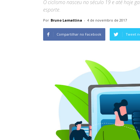
O ciclismo nasceu no século 19 e até hoje g
esporte.
Por
Bruno Lamattina
-
4 de novembro de 2017
Compartilhar no Facebook
Tweet n