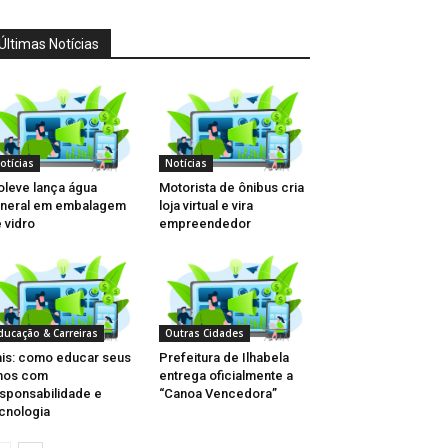
Últimas Notícias
otícias
Notícias
oleve lança água
Motorista de ônibus cria
neral em embalagem
loja virtual e vira
 vidro
empreendedor
ducação & Carreiras
Outras Cidades
is: como educar seus
Prefeitura de Ilhabela
lhos com
entrega oficialmente a
sponsabilidade e
“Canoa Vencedora”
cnologia