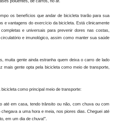
ses poluentes, de carros, no ar.
po os benefícios que andar de bicicleta trarão para sua
 e vantagens do exercício da bicicleta. Está clinicamente
ompletas e universais para prevenir dores nas costas,
a circulatório e imunológico, assim como manter sua saúde
, muita gente ainda estranha quem deixa o carro de lado
z mais gente opta pela bicicleta como meio de transporte,
icicleta como principal meio de transporte:
ho até em casa, tendo trânsito ou não, com chuva ou com
o chegava a uma hora e meia, nos piores dias. Cheguei até
to, em um dia de chuva!”.