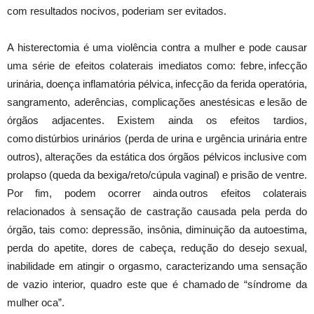
com resultados nocivos, poderiam ser evitados.
A histerectomia é uma violência contra a mulher e pode causar
uma série de efeitos colaterais imediatos como: febre, infecção
urinária, doença inflamatória pélvica, infecção da ferida operatória,
sangramento, aderências, complicações anestésicas e lesão de
órgãos adjacentes. Existem ainda os efeitos tardios,
como distúrbios urinários (perda de urina e urgência urinária entre
outros), alterações da estática dos órgãos pélvicos inclusive com
prolapso (queda da bexiga/reto/cúpula vaginal) e prisão de ventre.
Por fim, podem ocorrer ainda outros efeitos colaterais
relacionados à sensação de castração causada pela perda do
órgão, tais como: depressão, insônia, diminuição da autoestima,
perda do apetite, dores de cabeça, redução do desejo sexual,
inabilidade em atingir o orgasmo, caracterizando uma sensação
de vazio interior, quadro este que é chamado de “síndrome da
mulher oca”.