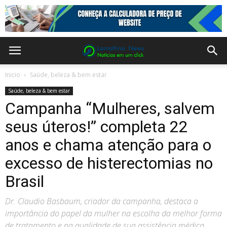
Inicio
Saúde, beleza & bem estar
Saúde, beleza & bem estar
Campanha “Mulheres, salvem
seus úteros!” completa 22
anos e chama atenção para o
excesso de histerectomias no
Brasil
Dr. Claudio Basbaum, criador da campanha, destaca a
importância do papel da mulher na escolha da melhor forma
de tratamento e na qualidade de sua assistência médica.