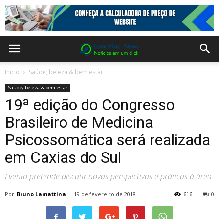
Inicio
Saúde, beleza & bem estar
Saúde, beleza & bem estar
19ª edição do Congresso
Brasileiro de Medicina
Psicossomática será realizada
em Caxias do Sul
Evento pretende discutir novas perspectivas e práticas à área
Por
Bruno Lamattina
-
19 de fevereiro de 2018
616
0