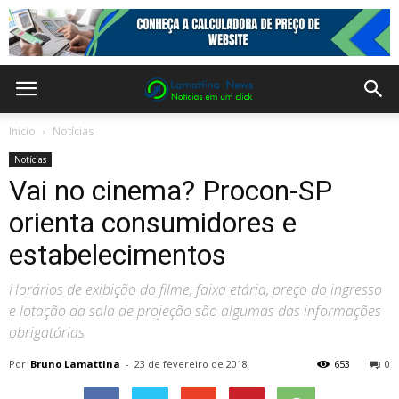
Inicio
Notícias
Notícias
Vai no cinema? Procon-SP
orienta consumidores e
estabelecimentos
Horários de exibição do filme, faixa etária, preço do ingresso
e lotação da sala de projeção são algumas das informações
obrigatórias
Por
Bruno Lamattina
-
23 de fevereiro de 2018
653
0