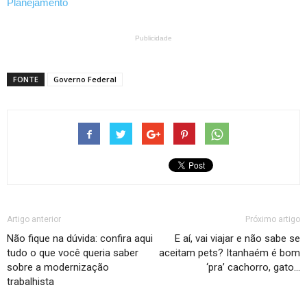
Planejamento
Publicidade
FONTE
Governo Federal
Artigo anterior
Próximo artigo
Não fique na dúvida: confira aqui
E aí, vai viajar e não sabe se
tudo o que você queria saber
aceitam pets? Itanhaém é bom
sobre a modernização
‘pra’ cachorro, gato…
trabalhista