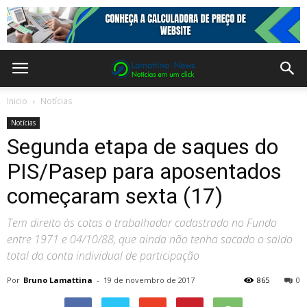
Inicio
Notícias
Notícias
Segunda etapa de saques do
PIS/Pasep para aposentados
começaram sexta (17)
Tem direito às cotas o trabalhador cadastrado no Fundo
entre 1971 e 04/10/88, que ainda não tenha sacado o saldo
total da conta individual de participação
Por
Bruno Lamattina
-
19 de novembro de 2017
865
0