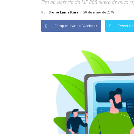
Fim da vigência da MP 808 altera de novo r
Por
Bruno Lamattina
-
20 de maio de 2018
Compartilhar no Facebook
Tweet no 