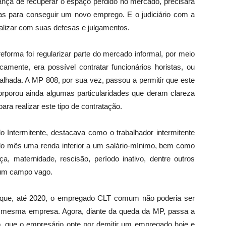
rança de recuperar o espaço perdido no mercado, precisará
as para conseguir um novo emprego. E o judiciário com a
alizar com suas defesas e julgamentos.
orma foi regularizar parte do mercado informal, por meio
sicamente, era possível contratar funcionários horistas, ou
alhada. A MP 808, por sua vez, passou a permitir que este
orporou ainda algumas particularidades que deram clareza
a realizar este tipo de contratação.
 Intermitente, destacava como o trabalhador intermitente
do mês uma renda inferior a um salário-mínimo, bem como
ça, maternidade, rescisão, período inativo, dentre outros
 um campo vago.
m que, até 2020, o empregado CLT comum não poderia ser
na mesma empresa. Agora, diante da queda da MP, passa a
lo, que o empresário opte por demitir um empregado hoje e