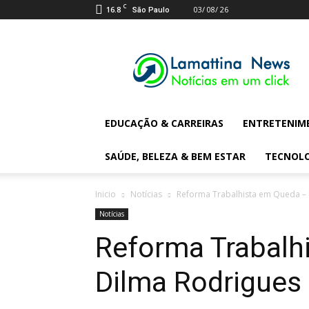
C
16.8
03/ 08/ 26
São Paulo
Lamattina
Digital
News
EDUCAÇÃO & CARREIRAS
ENTRETENIM
SAÚDE, BELEZA & BEM ESTAR
TECNOL
Inicio
Notícias
Reforma Trabalhista em Queda – 
Notícias
Reforma Trabalh
Dilma Rodrigues