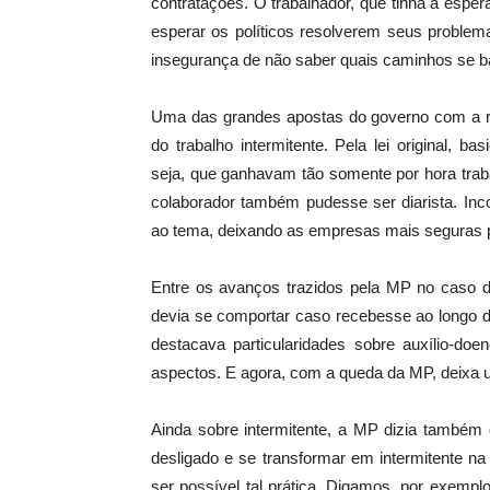
contratações. O trabalhador, que tinha a espe
esperar os políticos resolverem seus problem
insegurança de não saber quais caminhos se b
Uma das grandes apostas do governo com a ref
do trabalho intermitente. Pela lei original, ba
seja, que ganhavam tão somente por hora trab
colaborador também pudesse ser diarista. Inc
ao tema, deixando as empresas mais seguras par
Entre os avanços trazidos pela MP no caso do
devia se comportar caso recebesse ao longo 
destacava particularidades sobre auxílio-doen
aspectos. E agora, com a queda da MP, deixa
Ainda sobre intermitente, a MP dizia també
desligado e se transformar em intermitente 
ser possível tal prática. Digamos, por exemp