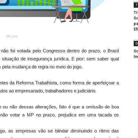
T
Tr
So
pa
Ef
SB post
D
ão foi votada pelo Congresso dentro do prazo, o Brasil
So
In
situação de insegurança jurídica. E pior: sem saber qual
 pela mudança de regra no meio do jogo.
ntes da Reforma Trabalhista, como forma de aperfeiçoar a
ados ao empresariado, trabalhadores e judiciário.
ade ou não dessas alterações, fato é que a omissão de boa
a não votar a MP no prazo, prejudica em uma tacada os
ogo, as empresas vão se blindar diminuindo o ritmo das