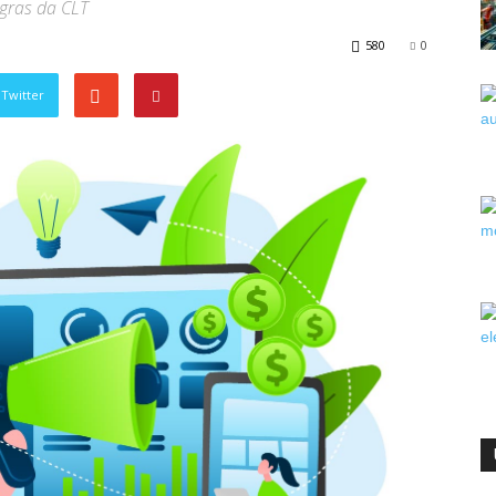
egras da CLT
580
0
Twitter