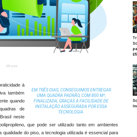
T
Tr
So
pa
Ef
SB post
raticidade à
EM TRÊS DIAS, CONSEGUIMOS ENTREGAR
tiva também
D
UMA QUADRA PADRÃO, COM 800 M²,
ente quando
So
FINALIZADA, GRAÇAS À FACILIDADE DE
In
INSTALAÇÃO ASSEGURADA POR ESSA
 quadras de
TECNOLOGIA.
Brasil neste
lipropileno, que pode ser utilizado tanto em ambientes
qualidade do piso, a tecnologia utilizada é essencial para