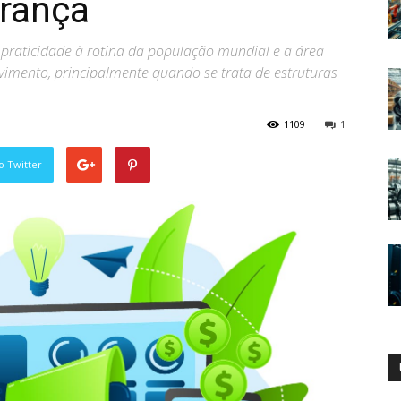
urança
praticidade à rotina da população mundial e a área
imento, principalmente quando se trata de estruturas
1109
1
o Twitter