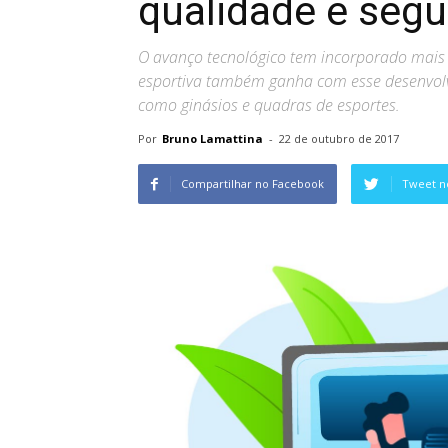
qualidade e seg
O avanço tecnológico tem incorporado mais 
esportiva também ganha com esse desenvolv
como ginásios e quadras de esportes.
Por
Bruno Lamattina
-
22 de outubro de 2017
Compartilhar no Facebook
Tweet n