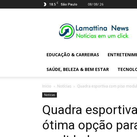
C
18.5
08/ 08/ 26
São Paulo
Lamattina
Digital
News
EDUCAÇÃO & CARREIRAS
ENTRETENIM
SAÚDE, BELEZA & BEM ESTAR
TECNOL
Inicio
Notícias
Quadra esportiva com piso modula
Notícias
Quadra esportiv
ótima opção par