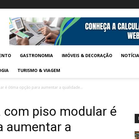
ENTO
GASTRONOMIA
IMÓVEIS & DECORAÇÃO
NOTÍCI
OGIA
TURISMO & VIAGEM
r é ótima opção para aumentar a qualidade...
a com piso modular é
a aumentar a