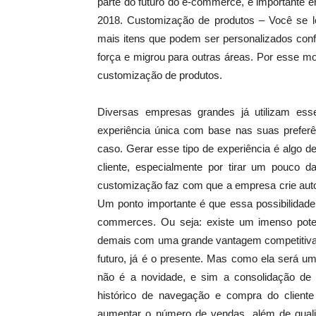
parte do futuro do e-commerce, é importante e
2018. Customização de produtos – Você se 
mais itens que podem ser personalizados conf
força e migrou para outras áreas. Por esse m
customização de produtos.
Diversas empresas grandes já utilizam esse
experiência única com base nas suas prefer
caso. Gerar esse tipo de experiência é algo d
cliente, especialmente por tirar um pouco
customização faz com que a empresa crie auto
Um ponto importante é que essa possibilidad
commerces. Ou seja: existe um imenso poten
demais com uma grande vantagem competitiva.
futuro, já é o presente. Mas como ela será u
não é a novidade, e sim a consolidação de 
histórico de navegação e compra do cliente 
aumentar o número de vendas, além de qualif