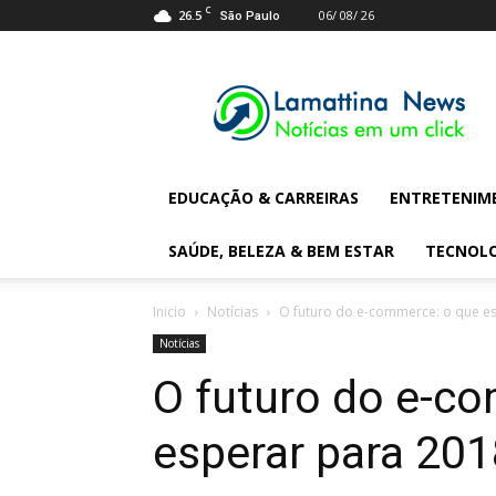
C
26.5
06/ 08/ 26
São Paulo
Lamattina
Digital
News
EDUCAÇÃO & CARREIRAS
ENTRETENIM
SAÚDE, BELEZA & BEM ESTAR
TECNOL
Inicio
Notícias
O futuro do e-commerce: o que e
Notícias
O futuro do e-c
esperar para 20