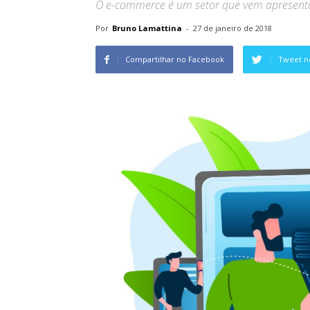
O e-commerce é um setor que vem apresenta
Por
Bruno Lamattina
-
27 de janeiro de 2018
Compartilhar no Facebook
Tweet n