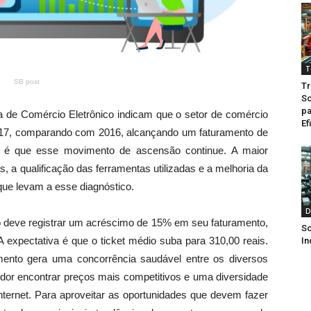
T
SB post
Tr
So
pa
de Comércio Eletrônico indicam que o setor de comércio
Ef
017, comparando com 2016, alcançando um faturamento de
ia é que esse movimento de ascensão continue. A maior
, a qualificação das ferramentas utilizadas e a melhoria da
que levam a esse diagnóstico.
D
 deve registrar um acréscimo de 15% em seu faturamento,
So
A expectativa é que o ticket médio suba para 310,00 reais.
In
mento gera uma concorrência saudável entre os diversos
dor encontrar preços mais competitivos e uma diversidade
ternet. Para aproveitar as oportunidades que devem fazer