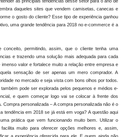
ntender as principais tendências desse setor para o ano de
lembra daqueles sites que vendem camisetas, canecas e
orme o gosto do cliente? Esse tipo de experiência ganhou
otivo, uma grande tendência para 2018 no e-commerce é a
 conceito, permitindo, assim, que o cliente tenha uma
ências e trazendo uma solução mais adequada para cada
e imenso valor e fortalece muito a relação entre empresa e
 daquela sensação de ser apenas um mero comprador. A
ridade no mercado e seja vista com bons olhos por todos.
e também pode ser explorada pelos pequenos e médios e-
cial, e quem começar logo vai se colocar à frente dos
 Compra personalizada – A compra personalizada não é o
ma tendência em 2018 se já está em voga? A questão aqui
uma prática que vem funcionando muito bem. Utilizar o
facilita muito para oferecer opções melhores e, assim,
icar a experiência oferecida para ele. E quem ainda não