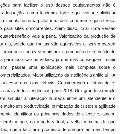
luções para facilitar o uso desses equipamentos não é
dequação a uma tendência forte e que vai se solidificar
não disponha de uma plataforma de e-commerce que ofereça
ão para sites concorrentes. Além disso, criar uma versão
custo/benefício vale a pena. Valorização da produção de
or dia, sendo que muitas são agressivas e nem mostram
 importante cada vez mais unir a produção de conteúdo de
a para isso são os vídeos, já que eles conseguem reunir
sim, passar uma explicação mais completa sobre o
rcializados. Maior utilização da inteligência artificial – A
m sucesso nas lojas virtuais. Considerando o futuro do e-
s mais fortes tendências para 2018. Um grande exemplo
tem simular a interação humana entre um atendente e o
e muito em produtividade, otimização de custos e agilidade
ente identificar os principais dados do cliente e, assim,
e lembrar que, no mundo virtual, a velha máxima de que
então, quem facilitar o processo de compra tanto em tempo