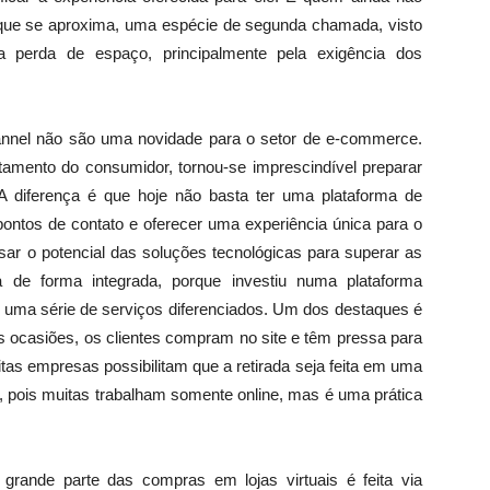
 que se aproxima, uma espécie de segunda chamada, visto
a perda de espaço, principalmente pela exigência dos
nnel não são uma novidade para o setor de e-commerce.
ento do consumidor, tornou-se imprescindível preparar
 A diferença é que hoje não basta ter uma plataforma de
 pontos de contato e oferecer uma experiência única para o
usar o potencial das soluções tecnológicas para superar as
a de forma integrada, porque investiu numa plataforma
r uma série de serviços diferenciados. Um dos destaques é
as ocasiões, os clientes compram no site e têm pressa para
itas empresas possibilitam que a retirada seja feita em uma
, pois muitas trabalham somente online, mas é uma prática
rande parte das compras em lojas virtuais é feita via