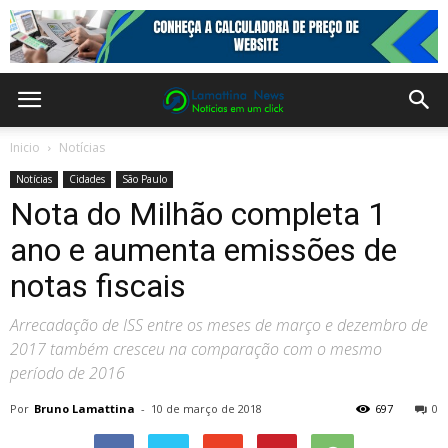
Inicio
Notícias
Notícias
Cidades
São Paulo
Nota do Milhão completa 1
ano e aumenta emissões de
notas fiscais
Arrecadação de ISS entre os meses de março e dezembro de
2017 também cresceu na comparação com o mesmo
período de 2016
Por
Bruno Lamattina
-
10 de março de 2018
697
0