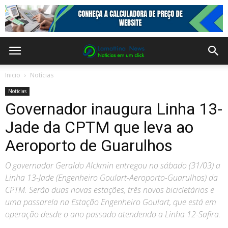
Inicio
Notícias
Notícias
Governador inaugura Linha 13-
Jade da CPTM que leva ao
Aeroporto de Guarulhos
O governador Geraldo Alckmin entregou no sábado (31/03) a
Linha 13-Jade (Engenheiro Goulart-Aeroporto-Guarulhos) da
CPTM. Serão duas novas estações, três novos bicicletários e
uma passarela na Estação Engenheiro Goulart, que está em
operação desde o ano passado atendendo a Linha 12-Safira.