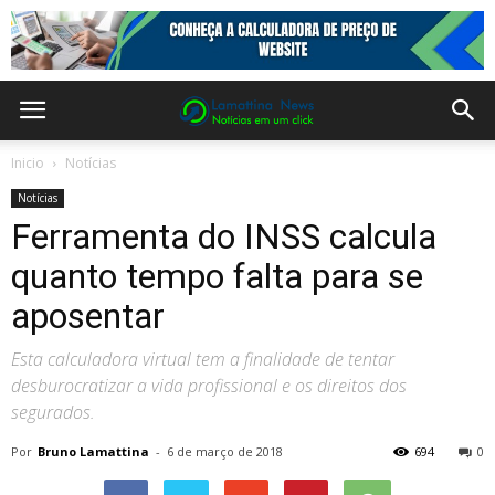
Inicio
Notícias
Notícias
Ferramenta do INSS calcula
quanto tempo falta para se
aposentar
Esta calculadora virtual tem a finalidade de tentar
desburocratizar a vida profissional e os direitos dos
segurados.
Por
Bruno Lamattina
-
6 de março de 2018
694
0