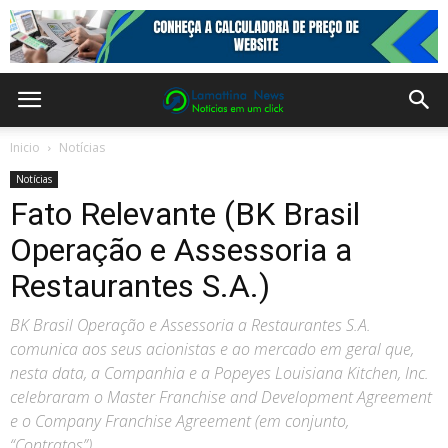
Inicio
Notícias
Notícias
Fato Relevante (BK Brasil
Operação e Assessoria a
Restaurantes S.A.)
BK Brasil Operação e Assessoria a Restaurantes S.A.
comunica aos seus acionistas e ao mercado em geral que,
nesta data, a Companhia e a Popeyes Louisiana Kitchen, Inc.
celebraram o Master Franchise and Development Agreement
e o Company Franchise Agreement (em conjunto,
“Contratos”).