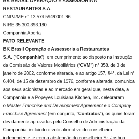
BK BRASIL OPERAÇÃO E ASSESSORIA A
RESTAURANTES S.A.
CNPJ/MF n° 13.574.594/0001-96
NIRE 35.300.393.180
Companhia Aberta
FATO RELEVANTE
BK Brasil Operação e Assessoria a Restaurantes
S.A.
(“
Companhia
”), em cumprimento ao disposto na Instrução
da Comissão de Valores Mobiliários (“
CVM
”) n° 358, de 3 de
janeiro de 2002, conforme alterada, e ao artigo 157, §4°, da Lei n°
6.404, de 15 de dezembro de 1976, conforme alterada, comunica
aos seus acionistas e ao mercado em geral que, nesta data, a
Companhia e a Popeyes Louisiana Kitchen, Inc. celebraram
o
Master Franchise and Development Agreement e o Company
Franchise Agreement
(em conjunto, “
Contratos
”), os quais foram
devidamente aprovados pelo Conselho de Administração da
Companhia, incluindo o voto afirmativo do conselheiro
independente, e com a abstenção do conselheiro Sr. Joshua