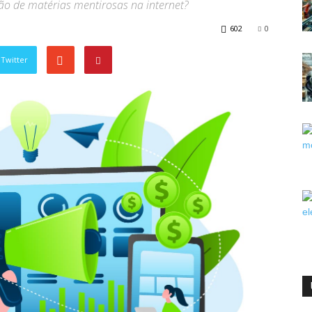
ão de matérias mentirosas na internet?
602
0
Twitter