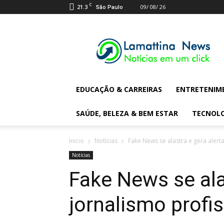
C
21.3
09/ 08/ 26
São Paulo
Lamattina
Digital
News
EDUCAÇÃO & CARREIRAS
ENTRETENIM
SAÚDE, BELEZA & BEM ESTAR
TECNOL
Inicio
Notícias
Fake News se alastra e gera alert
Notícias
Fake News se ala
jornalismo profis