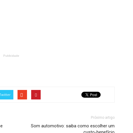
Publicidade
Twitter
Próximo artigo
 e
Som automotivo: saiba como escolher um
custo-benefício