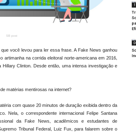
T
Tr
So
pa
Ef
SB post
D
 que você levou para ler essa frase. A Fake News ganhou
So
In
 artimanha na corrida eleitoral norte-americana em 2016,
 Hillary Clinton. Desde então, uma intensa investigação e
de matérias mentirosas na internet?
téria com quase 20 minutos de duração exibida dentro da
co. Nela, o correspondente internacional Felipe Santana
fissional da Fake News, acadêmicos e estudantes de
 Supremo Tribunal Federal, Luiz Fux, para falarem sobre o