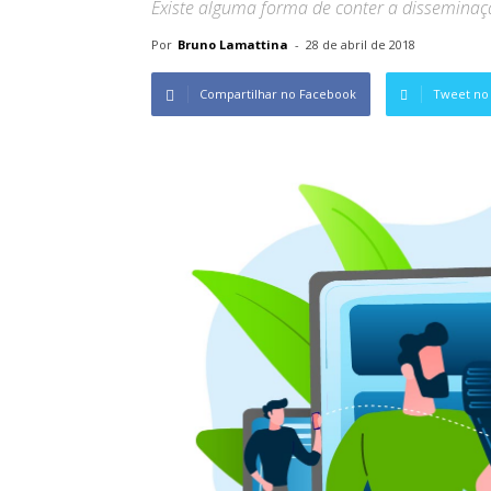
Existe alguma forma de conter a disseminaç
Por
Bruno Lamattina
-
28 de abril de 2018
Compartilhar no Facebook
Tweet no 