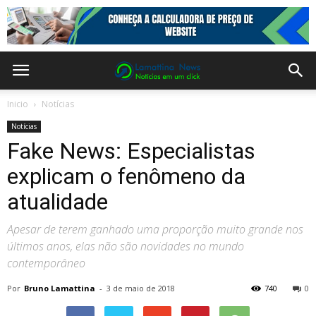
Inicio
Notícias
Notícias
Fake News: Especialistas
explicam o fenômeno da
atualidade
Apesar de terem ganhado uma proporção muito grande nos
últimos anos, elas não são novidades no mundo
contemporâneo
Por
Bruno Lamattina
-
3 de maio de 2018
740
0